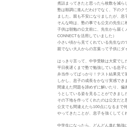
煮詰まってきたと思ったら枚数を減ら
塾は順調に進んだわけでなく、下のク
ました。親も不安になりましたが、息
そんな時は、塾の事でも公文の先生に
子供は朝勉の公文前に、先生から届く
CONNECTを活用していました）
小さい頃から見てくれている先生なの
親でない大人からの言葉って子供にダ
はっきり言って、中学受験は大変でし
平日夜遅くまで塾で勉強している息子
弁当作ってばっかり！テスト結果見て
しかし、息子の成長をかなり実感でき
間違えた問題を諦めずに解いたり、偏
うとしている姿を見ることができまし
その下地を作ってくれたのは公文だと
公文でも間違えたら100点になるまで
やってきたことが、息子を強くしてく
中学生になったら、どんどん進む勉強