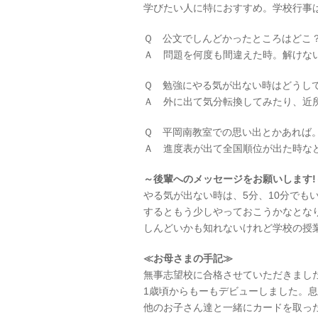
学びたい人に特におすすめ。学校行事
Ｑ 公文でしんどかったところはど
Ａ 問題を何度も間違えた時。解けな
Ｑ 勉強にやる気が出ない時はどうし
Ａ 外に出て気分転換してみたり、近
Ｑ 平岡南教室での思い出とかあれば
Ａ 進度表が出て全国順位が出た時な
～後輩へのメッセージをお願いします!
やる気が出ない時は、5分、10分でも
するともう少しやっておこうかなとな
しんどいかも知れないけれど学校の授
≪お母さまの手記≫
無事志望校に合格させていただきまし
1歳頃からもーもデビューしました。
他のお子さん達と一緒にカードを取っ