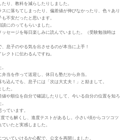
したり、教科を減らしたりしました。
ラスに落ちてしまったり、偏差値が伸びなかったり、色々あり
子も不安だったと思います。
相談にのってもらいました。
メッセージを毎日楽しみに読んでいました。（受験勉強時は
で、息子のやる気を出させるのが本当に上手！
イレクトに伝わるんですね。
た。
に弁当を作って送迎し、休日も塾だから弁当。
落ち込んでも、息子には「次は大丈夫！」と励まして。
ました。
差値や順位を自分で確認したりして、今いる自分の位置を知ろ
た。
思っています。
何度でも解くし、進度テストがあるし。小さい頃からコツコツ
れていたと実感しました。
についていけるか心配で、公文を再開しました。