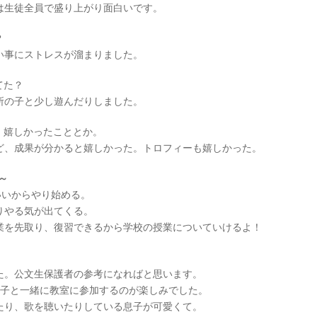
は生徒全員で盛り上がり面白いです。
こ？
い事にストレスが溜まりました。
てた？
所の子と少し遊んだりしました。
。嬉しかったこととか。
ど、成果が分かると嬉しかった。トロフィーも嬉しかった。
～
いいからやり始める。
りやる気が出てくる。
業を先取り、復習できるから学校の授業についていけるよ！
た。公文生保護者の参考になればと思います。
息子と一緒に教室に参加するのが楽しみでした。
たり、歌を聴いたりしている息子が可愛くて。