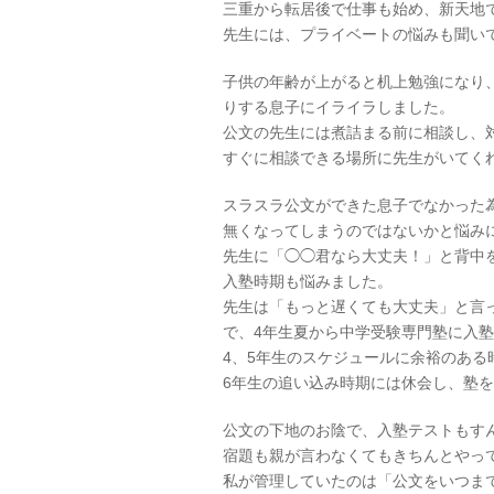
三重から転居後で仕事も始め、新天地
先生には、プライベートの悩みも聞い
子供の年齢が上がると机上勉強になり
りする息子にイライラしました。
公文の先生には煮詰まる前に相談し、
すぐに相談できる場所に先生がいてく
スラスラ公文ができた息子でなかった
無くなってしまうのではないかと悩み
先生に「◯◯君なら大丈夫！」と背中
入塾時期も悩みました。
先生は「もっと遅くても大丈夫」と言
で、4年生夏から中学受験専門塾に入
4、5年生のスケジュールに余裕のある
6年生の追い込み時期には休会し、塾
公文の下地のお陰で、入塾テストもす
宿題も親が言わなくてもきちんとやっ
私が管理していたのは「公文をいつま