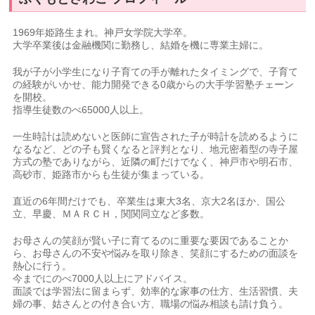
1969年姫路生まれ。神戸女学院大学卒。
大学卒業後は金融機関に勤務し、結婚を機に専業主婦に。
我が子が小学生になり子育ての手が離れたタイミングで、子育て
の経験がいかせ、能力開発できる0歳からの大手学習塾チェーン
を開校。
指導生徒数のべ65000人以上。
一生時計は読めないと医師に宣告された子が時計を読めるように
なるなど、どの子も賢くなると評判となり、地元密着型の寺子屋
方式の塾でありながら、近隣の町だけでなく、神戸市や明石市、
高砂市、姫路市からも生徒が集まっている。
直近の6年間だけでも、卒業生は東大3名、京大2名ほか、国公
立、早慶、ＭＡＲＣＨ，関関同立など多数。
お母さんの笑顔が賢い子に育てるのに重要な要因であることか
ら、お母さんの不安や悩みを取り除き、笑顔にするための面談を
熱心に行う。
今までにのべ7000人以上にアドバイス。
面談では学習法に留まらず、効率的な家事の仕方、生活習慣、夫
婦の事、姑さんとの付き合い方、職場の悩み相談も請け負う。