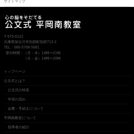
サイトマップ
〒675-0122
兵庫県加古川市別府町別府713-2
TEL：080-5708-5681
受付時間：（月・木）14時〜21時
（火・金）14時〜20時
トップページ
公文式とは？
公文式の特長
学習の流れ
会費・手続きについて
平岡南教室について
指導者の紹介