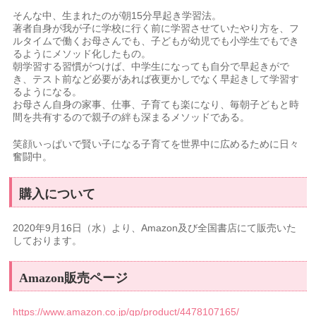
そんな中、生まれたのが朝15分早起き学習法。
著者自身が我が子に学校に行く前に学習させていたやり方を、フ
ルタイムで働くお母さんでも、子どもが幼児でも小学生でもでき
るようにメソッド化したもの。
朝学習する習慣がつけば、中学生になっても自分で早起きがで
き、テスト前など必要があれば夜更かしでなく早起きして学習す
るようになる。
お母さん自身の家事、仕事、子育ても楽になり、毎朝子どもと時
間を共有するので親子の絆も深まるメソッドである。
笑顔いっぱいで賢い子になる子育てを世界中に広めるために日々
奮闘中。
購入について
2020年9月16日（水）より、Amazon及び全国書店にて販売いた
しております。
Amazon販売ページ
https://www.amazon.co.jp/gp/product/4478107165/