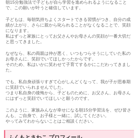
朝15分勉強法で子どもが自ら学習を進められるようになること
で、この願いが叶うと確信しています。
子どもは、毎朝気持ちよくスタートできる習慣がつき、自分の成
績が上がり、さらに親から叱られることがなくなることで、笑顔
になります。
私はずっと家族にとってお父さんやお母さんの笑顔が一番大切だ
と思ってきました。
なぜなら、私の両親は仲が悪く、いつもつらそうにしていた私の
お母さんに、笑顔でいてほしかったからです。
そのため、私はいかに笑わせて子育てするかにこだわってきまし
た。
でも、私自身頑張りすぎて心がしんどくなって、我が子が思春期
に笑顔でいられませんでした。
つまり私自身の後悔から、子どものために、お父さん、お母さん
にはずっと笑顔でいてほしいと願うのです。
このように、家族みんなが幸せになる朝15分学習法を、ぜひ皆さ
んも、ご自身で、お子様と一緒に、試してください。
やってみてわからないことはご相談ください。
ふくもとさわこ プロフィール