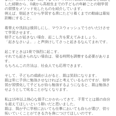
した経験から、0歳から高校生までの子どもの年齢ごとの朝学習
の習慣をメソッド化したものを紹介しています。
例えば、朝起きてから学習する席にたどり着くまでの動線は最短
距離にすること。
着替えや洗顔は後回しにし、マウスウォッシュでうがいだけさせ
て学習させます。
朝子どもが起きない場合、起こし方を変えてみましょう。
「起きなさいよ。」と声掛けしてさっと起きるなんてまれです。
起こすときは1発で強烈に起こす。
それでも起きられない場合は、寝る時間を調整する必要がありま
す。
もちろんこの方法は、社会人でも応用できます。
そして、子どもの成績が上がると、親は笑顔になります。
親は常に子供に勉強させなければと考えているものですが、朝学
習が習慣化して子どもが自ら勉強するようになると、親は勉強さ
せようとして叱ることがなくなります。
私は15年以上熱心な親子にかかわってきて、子育てとは親の自分
を超えてほしいという願いだと思いました。
親は、我が子に学校においても仕事においても自らが選び、切り
拓いていくことができる力を身につけてほしいのです。