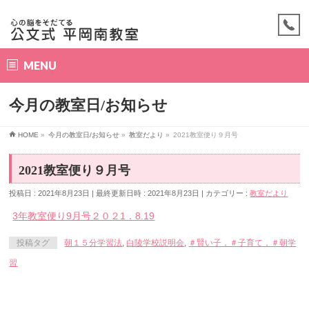
MENU
今月の教室日/お知らせ
HOME
»
今月の教室日/お知らせ
»
教室だより
»
2021教室便り９月号
2021教室便り９月号
投稿日 : 2021年8月23日
最終更新日時 : 2021年8月23日
カテゴリー :
教室だより
3年教室便り9月号２０２1．8.19
投稿タグ
朝１５分学習法
,
白陵学校説明会
,
＃賢い子，＃子育て，＃朝学
習