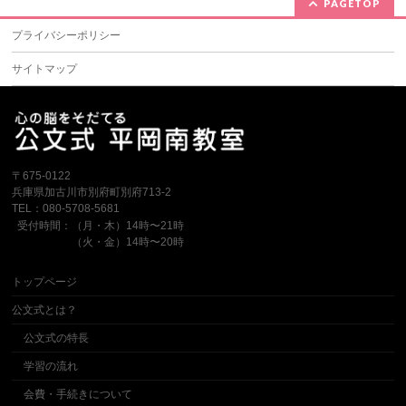
PAGETOP
プライバシーポリシー
サイトマップ
〒675-0122
兵庫県加古川市別府町別府713-2
TEL：080-5708-5681
受付時間：（月・木）14時〜21時
（火・金）14時〜20時
トップページ
公文式とは？
公文式の特長
学習の流れ
会費・手続きについて