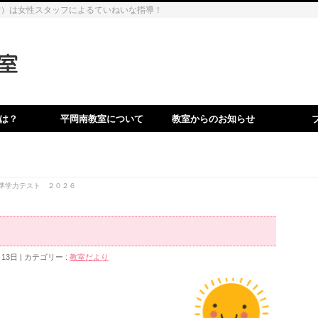
営）は女性スタッフによるていねいな指導！
は？
平岡南教室について
教室からのお知らせ
準学力テスト ２０２６
月13日
カテゴリー :
教室だより