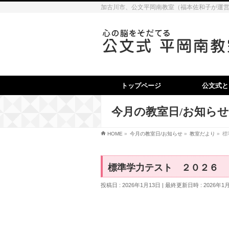
加古川市、公文平岡南教室（福本佐和子が運
トップページ
公文式と
今月の教室日/お知らせ
HOME
»
今月の教室日/お知らせ
»
教室だより
»
標
標準学力テスト ２０２６
投稿日 : 2026年1月13日
最終更新日時 : 2026年1