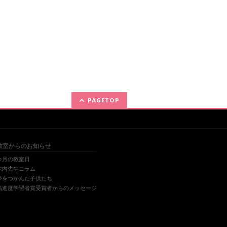
PAGETOP
教室からのお知らせ
今月の教室日
木内先生コラム
夢をつかんだ子供たち
高進度学習者賞受賞者からのメッセージ