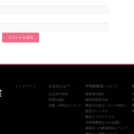
トップページ
公文式とは？
平岡南教室について
公文式の特長
指導者の紹介
学習の流れ
教科別指導方針
会費・手続きについて
教室の仕組み（コース紹介）
教室カレンダー
教室までのアクセス
平岡南教室からのお願い
感染症への教室対応について
面談のご予約について