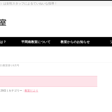
営）は女性スタッフによるていねいな指導！
は？
平岡南教室について
教室からのお知らせ
021教室便り8月号
月29日
カテゴリー :
教室だより