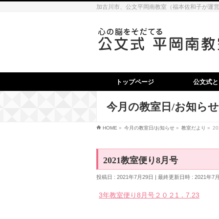
加古川市、公文平岡南教室（福本佐和子が運
トップページ
公文式と
今月の教室日/お知らせ
HOME
»
今月の教室日/お知らせ
»
教室だより
»
2
2021教室便り8月号
投稿日 : 2021年7月29日
最終更新日時 : 2021年7
3年教室便り8月号２０２1．7.23