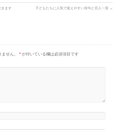
だきます
子どもたちに人気で覚えやすい俳句と百人一首
→
りません。
*
が付いている欄は必須項目です